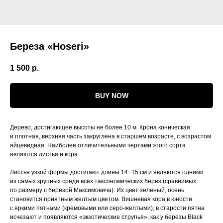
Береза «Hoseri»
1 500
р.
BUY NOW
Дерево, достигающее высоты не более 10 м. Крона коническая
и плотная, верхняя часть закруглена в старшем возрасте, с возрастом
яйцевидная. Наиболее отличительными чертами этого сорта
являются листья и кора.
Листья узкой формы достигают длины 14−15 см и являются одними
из самых крупных среди всех таксономических берез (сравнимых
по размеру с березой Максимовича). Их цвет зеленый, осень
становится приятным желтым цветом. Вишневая кора в юности
с яркими пятнами (кремовыми или серо-желтыми), в старости пятна
исчезают и появляются «экзотические струпья», как у березы Black