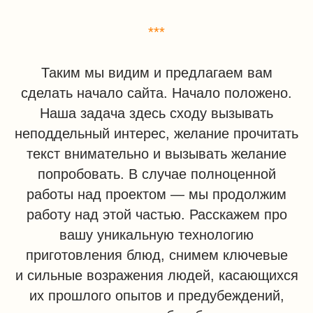
***
По истечении срока, вы можете вернуть
Таким мы видим и предлагаем вам
нам Кьюми печь, либо
оставить её себе
в бесплатное пользование и заказать
сделать начало сайта. Начало положено.
у нас первый ваш Кьюми-рацион
Наша задача здесь сходу вызывать
по выбранному тарифу.
неподдельный интерес, желание прочитать
текст внимательно и вызывать желание
ПОЛУЧИТЬ ПЕРВЫЕ ВПЕЧАТЛЕНИЯ
попробовать. В случае полноценной
работы над проектом — мы продолжим
работу над этой частью. Расскажем про
вашу уникальную технологию
приготовления блюд, снимем ключевые
и сильные возражения людей, касающихся
их прошлого опытов и предубеждений,