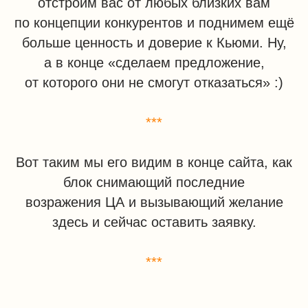
отстроим вас от любых близких вам
по концепции конкурентов и поднимем ещё
больше ценность и доверие к Кьюми. Ну,
а в конце «сделаем предложение,
от которого они не смогут отказаться» :)
КЬЮМИ 2026 © Права защищены
***
Политика конфиденциальности
Согласие на обработку
Вот таким мы его видим в конце сайта, как
персональных данных
блок снимающий последние
возражения ЦА и вызывающий желание
здесь и сейчас оставить заявку.
***