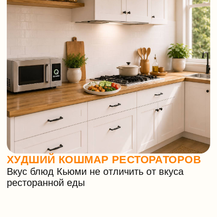
Вы уже ели нашу еду. Но платили за неё
в три раза дороже, когда ходили
в ресторан. А сейчас мы предлагаем вам
её попробовать дома практически по цене
ингредиентов.
Но перед этим мы хотели вас спросить.
Найдётся ли у вас на кухне место
размером 30*60 см? Теперь там будет
жить ваш личный шеф-повар.
Который всего за 6 минут уже сегодня
вам сможет подать, например:
— Борщ с телятиной за 280 рублей
— Спагетти карбонара с копчёным
цыпленком за 210 рублей
— Блинчики с сыром и ветчиной