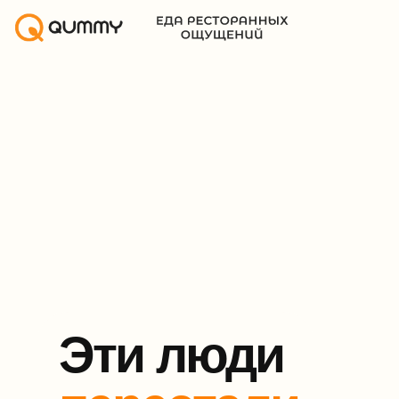
Эти люди
перестали
готовить!
и теперь тратят
время в своё
удовольствие