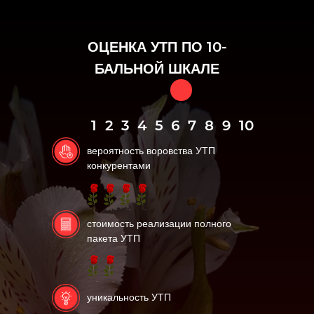
ОЦЕНКА УТП ПО 10-
БАЛЬНОЙ ШКАЛЕ
1
2
3
4
5
6
7
8
9
10
вероятность воровства УТП
конкурентами
стоимость реализации полного
пакета УТП
уникальность УТП