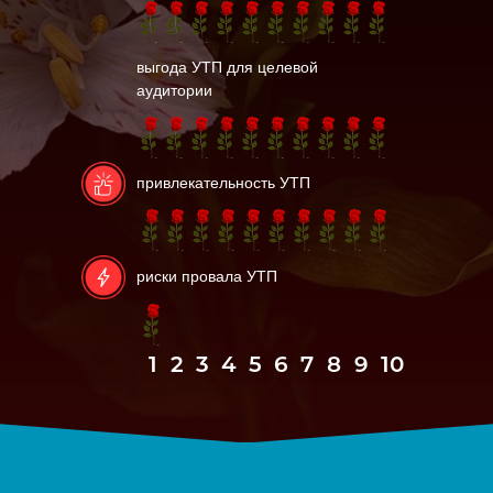
выгода УТП для целевой
аудитории
привлекательность УТП
риски провала УТП
1
2
3
4
5
6
7
8
9
10