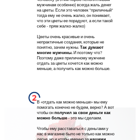
мужчинам особенно) всегда жаль денег
на цветы. Если это человек "приличный"
тогда ему не очень жалко, он понимает,
что эти цветы ее порадуют, а если такой
себе - прям жалко-жалко)
Цветы очень красивые и очень
непрактичные создания, которые не
понятно, зачем нужны.
Так думают
многие мужчины.
И поэтому что?
Поэтому даже приличному мужчине
отдать за цветы хочется как можно
меньше, а получить как можно больше.
В «отдать как можно меньше» мы ему
помогать конечно не будем, верно? А вот
чтобы он
получил за свои деньги как
можно больше
- это мы сделаем.
Чтобы ему расставаться с деньгами у
нас в магазине было не только как можно
легче, но и чтобы именно за
нашими