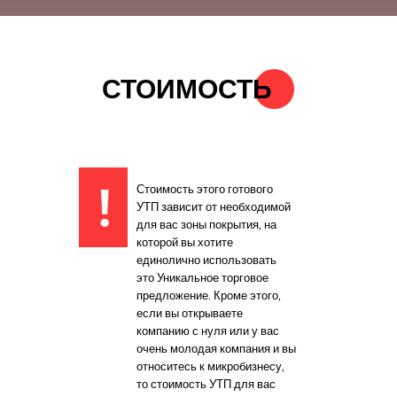
СТОИМОСТЬ
ВЫВОДИМ БИЗНЕС ИЗ ОКРУЖЕНИЯ
2014-2025 ГРУППА 12
!
Стоимость этого готового
© Права защищены
УТП зависит от необходимой
для вас зоны покрытия, на
Политика конфиденциальности
которой вы хотите
единолично использовать
Согласие на обработку
персональных данных
это Уникальное торговое
предложение. Кроме этого,
Данный сайт носит информационный
если вы открываете
характер и не является публичной
компанию с нуля или у вас
офертой, определяемой
положениями Статьи 437(2) ГК РФ.
очень молодая компания и вы
относитесь к микробизнесу,
то стоимость УТП для вас