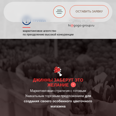
ОСТАВИТЬ ЗАЯВКУ
+7 (3852) 39_07_
12
hi
@
gogo-group.ru
маркетинговое агентство
по преодолению высокой конкуренции
ДЖИННЫ ЗАБЕРУТ ЭТО
ЖЕЛАНИЕ
?
Маркетинговая стратегия с готовым
Уникальным торговым предложением
для
создания своего особенного цветочного
магазина